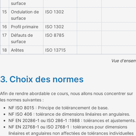
surface
15
Ondulation de
ISO 1302
surface
16
Profil primaire
ISO 1302
17
Défauts de
ISO 8785
surface
18
Arêtes
ISO 13715
Vue d'ensem
3. Choix des normes
Afin de rendre abordable ce cours, nous allons nous concentrer sur
les normes suivantes :
NF ISO 8015
: Principe de tolérancement de base.
NF ISO 406
: tolérance de dimensions linéaires en angulaires.
NF EN 20286-1 ou ISO 286-1 :1988
: tolérances et ajustements.
NF EN 22768-1 ou ISO 2768-1
: tolérances pour dimensions
linéaires et angulaires non affectées de tolérances individuelles