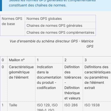
constituent des chaînes de normes.
Normes GPS
Normes GPS globales
de base
Chaines de normes GPS générales
Chaines de normes GPS complémentaires
Vue d'ensemble du schéma directeur GPS - Matrice
GPS
0
Maillon n°
1
2
3
0
Caractéristique
Indication
Définition
Définitions des
géométrique
dans la
des
caractéristiques
de l'élément
documentation
tolérances
ou paramètres
du produit -
-
de l'élément
codification
Définition
extrait
théorique
et valeurs
1
Taille
ISO 129, ISO
ISO 286
ISO 1938
286-1, ISO