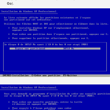
Go
).