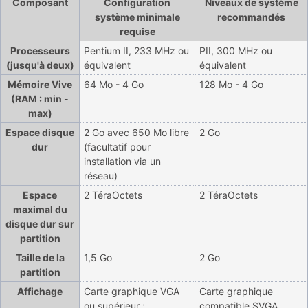
Composant
Configuration
Niveaux de système
système minimale
recommandés
requise
Processeurs
Pentium II, 233 MHz ou
PII, 300 MHz ou
(jusqu'à deux)
équivalent
équivalent
Mémoire Vive
64 Mo - 4 Go
128 Mo - 4 Go
(RAM : min -
max)
Espace disque
2 Go avec 650 Mo libre
2 Go
dur
(facultatif pour
installation via un
réseau)
Espace
2 TéraOctets
2 TéraOctets
maximal du
disque dur sur
partition
Taille de la
1,5 Go
2 Go
partition
Affichage
Carte graphique VGA
Carte graphique
ou supérieur ;
compatible SVGA