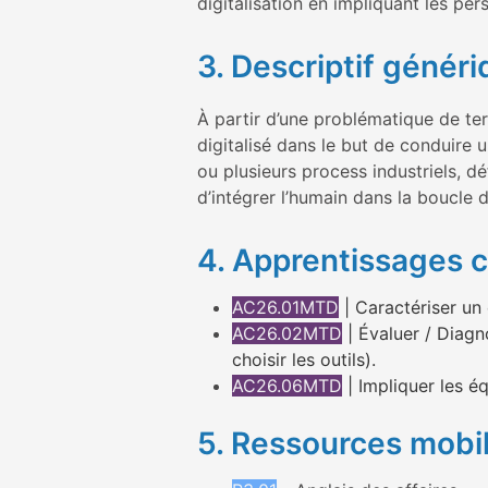
digitalisation en impliquant les per
3. Descriptif généri
À partir d’une problématique de terr
digitalisé dans le but de conduire 
ou plusieurs process industriels, déf
d’intégrer l’humain dans la boucle 
4. Apprentissages cr
AC26.01MTD
| Caractériser un
AC26.02MTD
| Évaluer / Diagno
choisir les outils).
AC26.06MTD
| Impliquer les éq
5. Ressources mobi