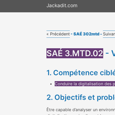
Jackadit.com
Aller au
contenu
« Précédent
- SAÉ 302mtd -
Suiva
SAÉ 3.MTD.02
- V
1. Compétence cibl
Conduire la digitalisation des 
2. Objectifs et prob
Être capable d’analyser un environ