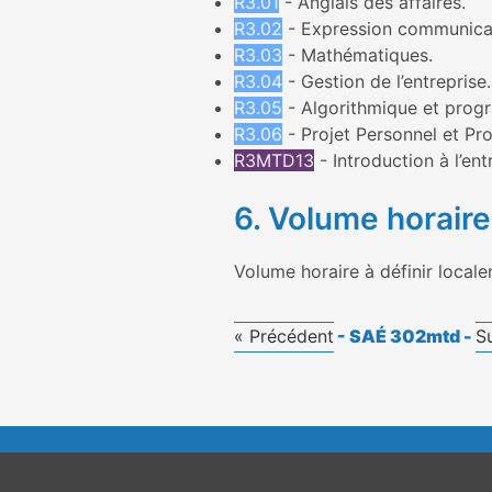
R3.01
- Anglais des affaires.
R3.02
- Expression communica
R3.03
- Mathématiques.
R3.04
- Gestion de l’entreprise.
R3.05
- Algorithmique et prog
R3.06
- Projet Personnel et Pro
R3MTD13
- Introduction à l’ent
6. Volume horaire
Volume horaire à définir local
« Précédent
- SAÉ 302mtd -
S