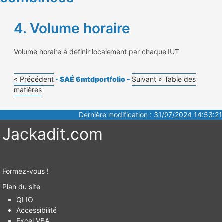
4. Volume horaire
Volume horaire à définir localement par chaque IUT
« Précédent
- SAÉ 6mtdportfolio -
Suivant »
Table des
matières
Dernière modification : 31/07/2024 14:53:21
Jackadit.com
Formez-vous !
Plan du site
QLIO
Accessibilité
Excel VBA