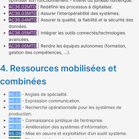
optimiser son fonctionnement - Intérêt du jumeau numérique.
AC36.02MTD
| Redéfinir les processus à digitaliser.
AC36.03MTD
| Assurer l’interopérabilité des systèmes.
AC36.04MTD
| Assurer la qualité, la fiabilité et la sécurité des
données.
AC36.05MTD
| Intégrer les outils connectés/technologies
avancées.
AC36.06MTD
| Rendre les équipes autonomes (formation,
gestion des compétences, ...).
4. Ressources mobilisées et
combinées
R6.01
- Anglais de spécialité.
R6.02
- Expression communication.
R6.03
- Recherche opérationnelle pour les systèmes de
production.
R6.04
- Connaissance juridique de l’entreprise.
R6.05
- Amélioration des systèmes d’information.
R6.06
- Mise en oeuvre et exploitation d’un audit système.