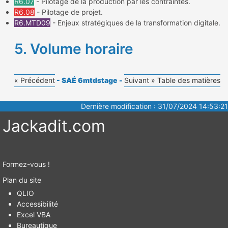
R6.07
- Pilotage de la production par les contraintes.
R6.08
- Pilotage de projet.
R6.MTD09
- Enjeux stratégiques de la transformation digitale.
5. Volume horaire
« Précédent
- SAÉ 6mtdstage -
Suivant »
Table des matières
Dernière modification : 31/07/2024 14:53:21
Jackadit.com
Formez-vous !
Plan du site
QLIO
Accessibilité
Excel VBA
Bureautique