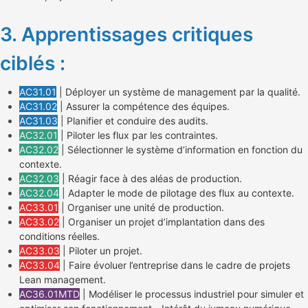
3. Apprentissages critiques
ciblés :
AC31.01
| Déployer un système de management par la qualité.
AC31.02
| Assurer la compétence des équipes.
AC31.03
| Planifier et conduire des audits.
AC32.01
| Piloter les flux par les contraintes.
AC32.02
| Sélectionner le système d’information en fonction du
contexte.
AC32.03
| Réagir face à des aléas de production.
AC32.04
| Adapter le mode de pilotage des flux au contexte.
AC33.01
| Organiser une unité de production.
AC33.02
| Organiser un projet d’implantation dans des
conditions réelles.
AC33.03
| Piloter un projet.
AC33.04
| Faire évoluer l’entreprise dans le cadre de projets
Lean management.
AC36.01MTD
| Modéliser le processus industriel pour simuler et