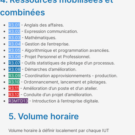
combinées
R3.01
- Anglais des affaires.
R3.02
- Expression communication.
R3.03
- Mathématiques.
R3.04
- Gestion de l’entreprise.
R3.05
- Algorithmique et programmation avancées.
R3.06
- Projet Personnel et Professionnel.
R3.07
- Outils statistiques de pilotage d’un processus.
R3.08
- Démarches d’amélioration.
R3.09
- Coordination approvisionnements - production.
R3.10
- Ordonnancement, lancement et pilotages.
R3.11
- Amélioration d’un poste et d’un atelier.
R3.12
- Conduite d’un projet d’amélioration.
R3MTD13
- Introduction à l’entreprise digitale.
5. Volume horaire
Volume horaire à définir localement par chaque IUT